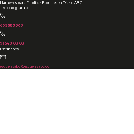
Ir
Llámenos para Publicar Esquelas en Diario ABC
Teléfono gratuito
al
contenido
609680803
91 540 03 03
Escríbanos
esquelasabc@esquelasabc.com