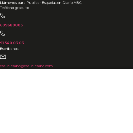
Ir
Llámenos para Publicar Esquelas en Diario ABC
Teléfono gratuito
al
contenido
609680803
91 540 03 03
Escríbanos
esquelasabc@esquelasabc.com