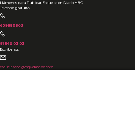
Ir
Llámenos para Publicar Esquelas en Diario ABC
Teléfono gratuito
al
contenido
609680803
91 540 03 03
Escríbanos
esquelasabc@esquelasabc.com