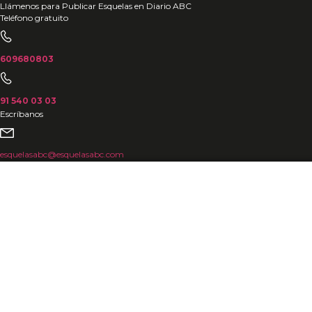
Ir
Llámenos para Publicar Esquelas en Diario ABC
Teléfono gratuito
al
contenido
609680803
91 540 03 03
Escríbanos
esquelasabc@esquelasabc.com