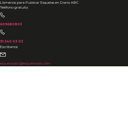
Ir
Llámenos para Publicar Esquelas en Diario ABC
Teléfono gratuito
al
contenido
609680803
91 540 03 03
Escríbanos
esquelasabc@esquelasabc.com