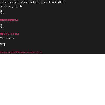
Ir
Llámenos para Publicar Esquelas en Diario ABC
Teléfono gratuito
al
contenido
609680803
91 540 03 03
Escríbanos
esquelasabc@esquelasabc.com