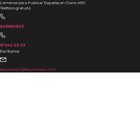
Ir
Llámenos para Publicar Esquelas en Diario ABC
Teléfono gratuito
al
contenido
609680803
91 540 03 03
Escríbanos
esquelasabc@esquelasabc.com