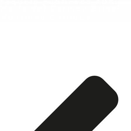
Esquela publicada ABC:
María del Carmen Briso-
Montiano Cernuda