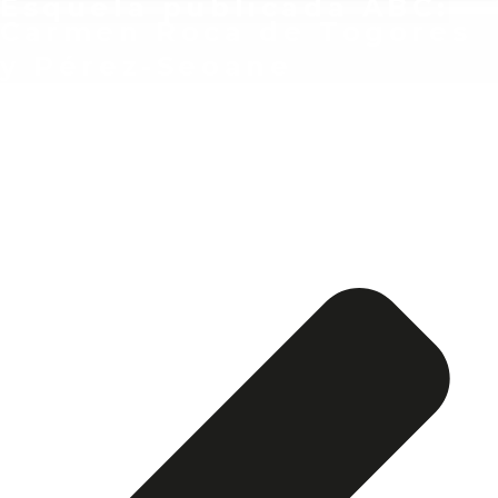
Esquela publicada ABC:
Carmen Roca de Togores
y Pérez-Seoane