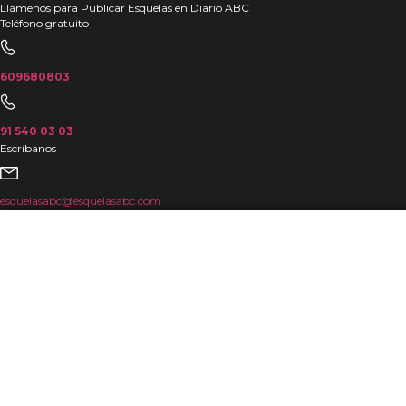
Ir
Llámenos para Publicar Esquelas en Diario ABC
Teléfono gratuito
al
contenido
609680803
91 540 03 03
Escríbanos
esquelasabc@esquelasabc.com