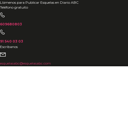
Ir
Llámenos para Publicar Esquelas en Diario ABC
Teléfono gratuito
al
contenido
609680803
91 540 03 03
Escríbanos
esquelasabc@esquelasabc.com