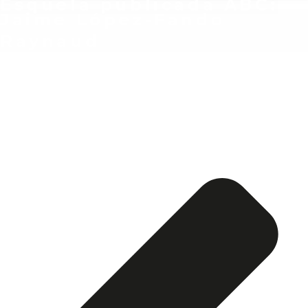
Esquela publicada ABC:
Jaime López-Fando
Raynaud