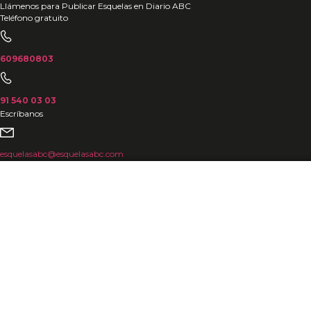
Ir
Llámenos para Publicar Esquelas en Diario ABC
Teléfono gratuito
al
contenido
609680803
91 540 03 03
Escríbanos
esquelasabc@esquelasabc.com