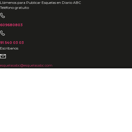
Ir
Llámenos para Publicar Esquelas en Diario ABC
Teléfono gratuito
al
contenido
609680803
91 540 03 03
Escríbanos
esquelasabc@esquelasabc.com