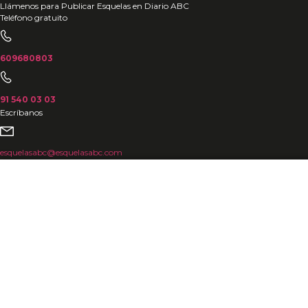
Ir
Llámenos para Publicar Esquelas en Diario ABC
Teléfono gratuito
al
contenido
609680803
91 540 03 03
Escríbanos
esquelasabc@esquelasabc.com