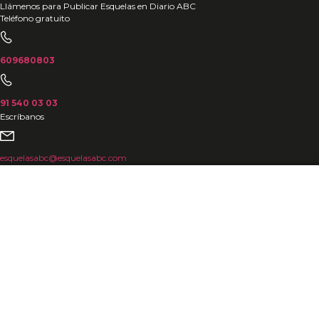
Ir
Llámenos para Publicar Esquelas en Diario ABC
Teléfono gratuito
al
contenido
609680803
91 540 03 03
Escríbanos
esquelasabc@esquelasabc.com