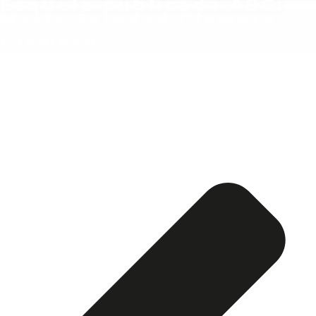
Esquela publicada ABC:
María Soledad Gismero
Gismero