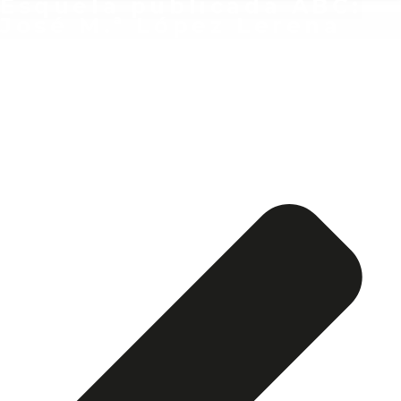
Esquela publicada ABC:
José M.ª López Lerena