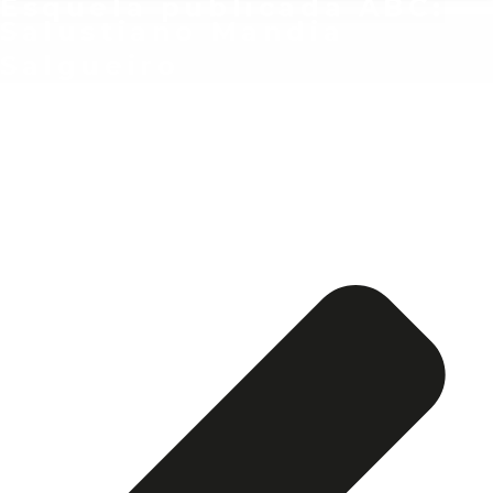
Esquela publicada ABC:
Salustiano Mandia
Salgueiro