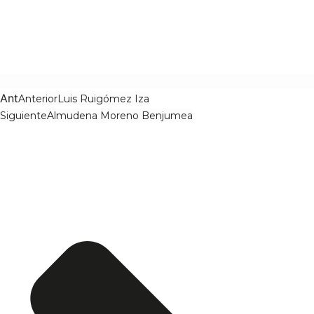
Ant
Anterior
Luis Ruigómez Iza
Siguiente
Almudena Moreno Benjumea