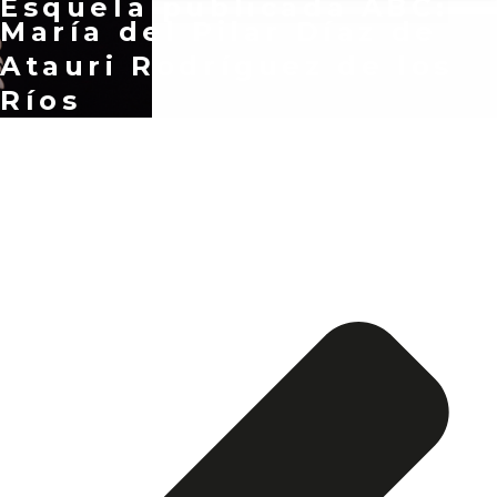
Esquela publicada ABC:
María del Pilar Díaz de
Atauri Rodríguez de los
Ríos