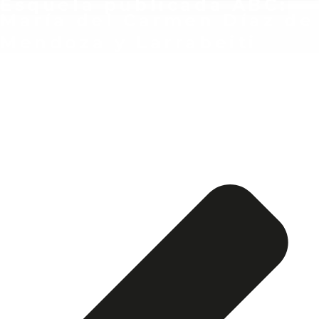
Esquela publicada ABC:
María del Carmen Díaz de
Mendoza y Larrabeiti