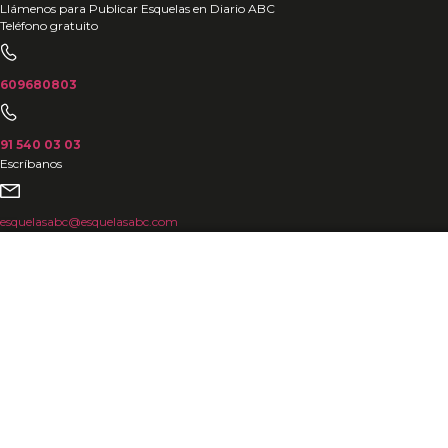
Ir
Llámenos para Publicar Esquelas en Diario ABC
Teléfono gratuito
al
contenido
609680803
91 540 03 03
Escríbanos
esquelasabc@esquelasabc.com