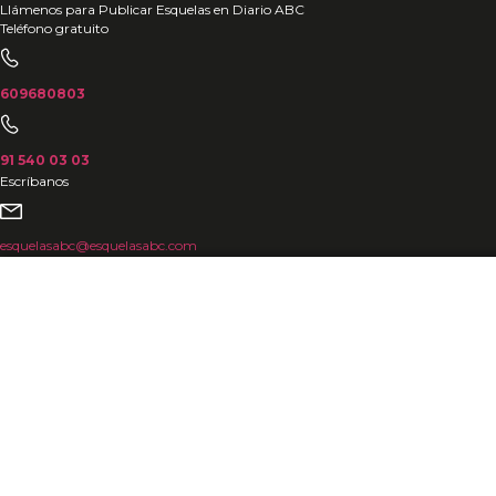
Ir
Llámenos para Publicar Esquelas en Diario ABC
Teléfono gratuito
al
contenido
609680803
91 540 03 03
Escríbanos
esquelasabc@esquelasabc.com