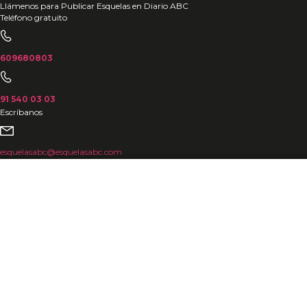
Ir
Llámenos para Publicar Esquelas en Diario ABC
Teléfono gratuito
al
contenido
609680803
91 540 03 03
Escríbanos
esquelasabc@esquelasabc.com