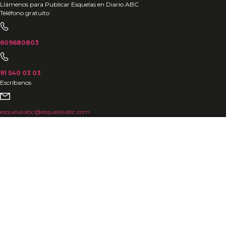
Ir
Llámenos para Publicar Esquelas en Diario ABC
Teléfono gratuito
al
contenido
609680803
91 540 03 03
Escríbanos
esquelasabc@esquelasabc.com