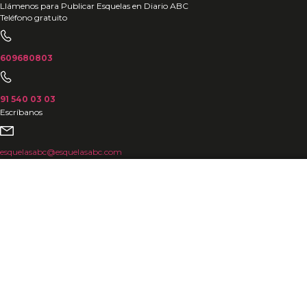
Ir
Llámenos para Publicar Esquelas en Diario ABC
Teléfono gratuito
al
contenido
609680803
91 540 03 03
Escríbanos
esquelasabc@esquelasabc.com