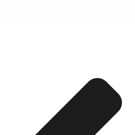
Esquela publicada ABC:
María Luisa Ruipérez
Sánchez