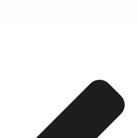
Esquela publicada ABC:
María Luisa Aguado
Arrojo