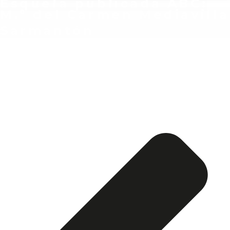
Esquela publicada ABC:
M.ª del Carmen Mediavilla
Sarmantón