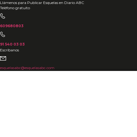
Ir
Llámenos para Publicar Esquelas en Diario ABC
Teléfono gratuito
al
contenido
609680803
91 540 03 03
Escríbanos
esquelasabc@esquelasabc.com