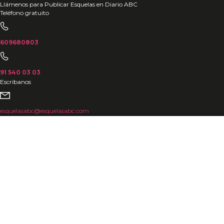
Ir
Llámenos para Publicar Esquelas en Diario ABC
Teléfono gratuito
al
contenido
609680803
91 540 03 03
Escríbanos
esquelasabc@esquelasabc.com