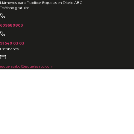
Ir
Llámenos para Publicar Esquelas en Diario ABC
Teléfono gratuito
al
contenido
609680803
91 540 03 03
Escríbanos
esquelasabc@esquelasabc.com