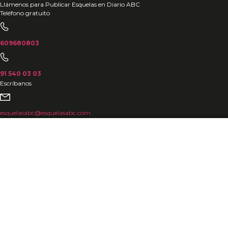
Ir
Llámenos para Publicar Esquelas en Diario ABC
Teléfono gratuito
al
contenido
609680803
91 540 03 03
Escríbanos
esquelasabc@esquelasabc.com