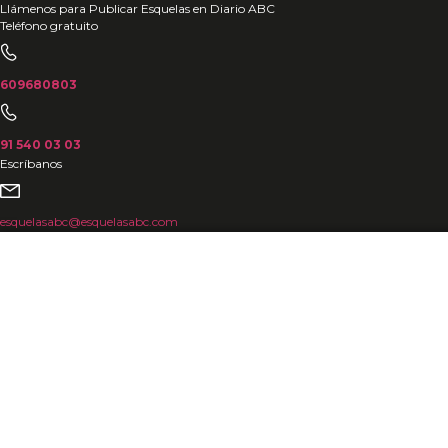
Ir
Llámenos para Publicar Esquelas en Diario ABC
Teléfono gratuito
al
contenido
609680803
91 540 03 03
Escríbanos
esquelasabc@esquelasabc.com