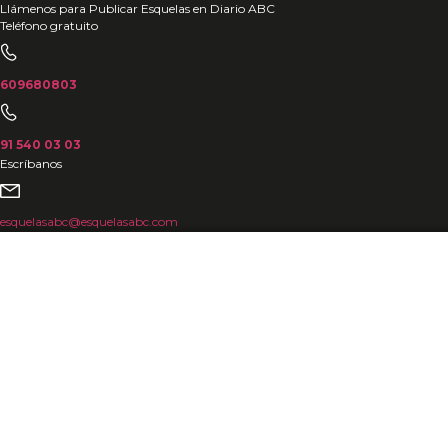
Ir
Llámenos para Publicar Esquelas en Diario ABC
Teléfono gratuito
al
contenido
609680803
91 540 03 03
Escríbanos
esquelasabc@esquelasabc.com