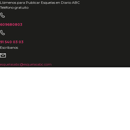
Ir
Llámenos para Publicar Esquelas en Diario ABC
Teléfono gratuito
al
contenido
609680803
91 540 03 03
Escríbanos
esquelasabc@esquelasabc.com