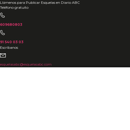
Ir
Llámenos para Publicar Esquelas en Diario ABC
Teléfono gratuito
al
contenido
609680803
91 540 03 03
Escríbanos
esquelasabc@esquelasabc.com