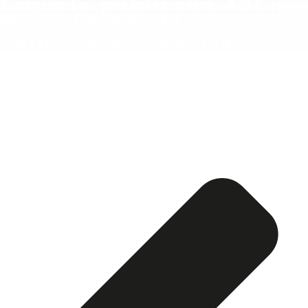
Esquela publicada ABC:
María Fernanda
Colmenares Juderías