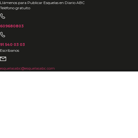
Ir
Llámenos para Publicar Esquelas en Diario ABC
Teléfono gratuito
al
contenido
609680803
91 540 03 03
Escríbanos
esquelasabc@esquelasabc.com