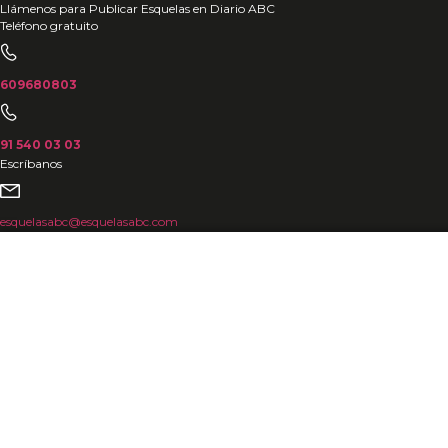
Ir
Llámenos para Publicar Esquelas en Diario ABC
Teléfono gratuito
al
contenido
609680803
91 540 03 03
Escríbanos
esquelasabc@esquelasabc.com