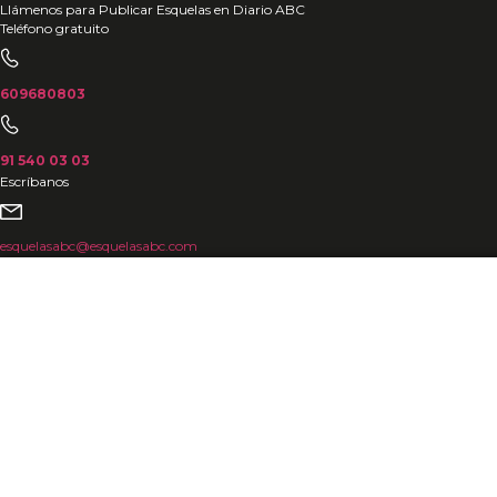
Ir
Llámenos para Publicar Esquelas en Diario ABC
Teléfono gratuito
al
contenido
609680803
91 540 03 03
Escríbanos
esquelasabc@esquelasabc.com