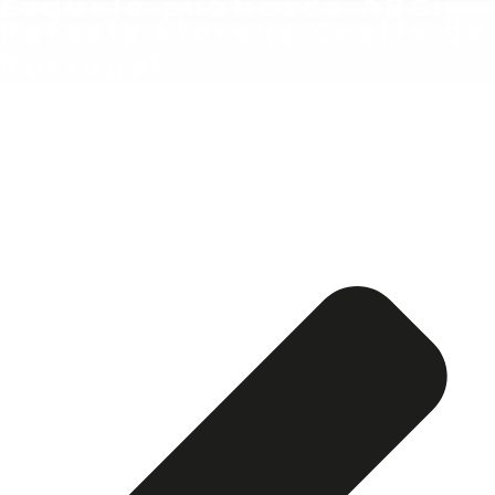
Esquela publicada ABC:
Rafaela Llorens Coello de
Portugal