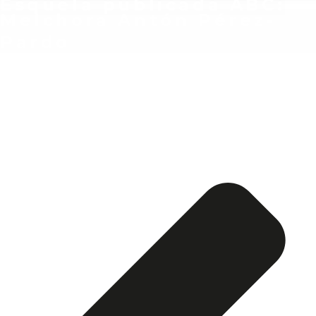
Esquela publicada ABC:
Melchora Antón Pérez-
Pardo