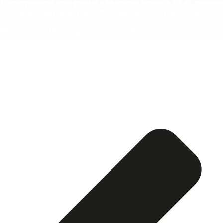
Esquela publicada ABC:
José María Gómez de la
Bárcena y López