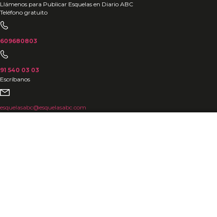
Ir
Llámenos para Publicar Esquelas en Diario ABC
Teléfono gratuito
al
contenido
609680803
91 540 03 03
Escríbanos
esquelasabc@esquelasabc.com