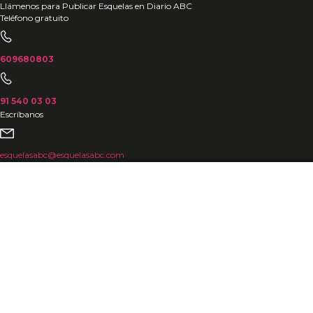
Ir
Llámenos para Publicar Esquelas en Diario ABC
Teléfono gratuito
al
contenido
609680803
91 540 03 03
Escríbanos
esquelasabc@esquelasabc.com