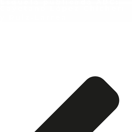
Esquela publicada ABC:
Cayetano López-Chicheri
y Ruiz-Larrea