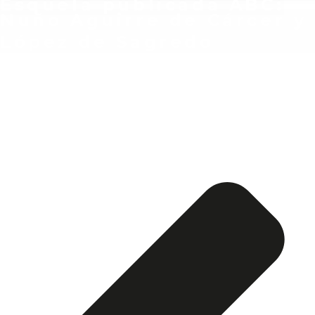
Esquela publicada ABC:
Nuño Aguirre de Cárcer y
López de Sagredo