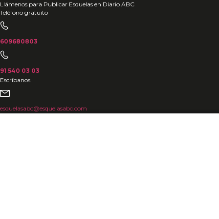
Ir
Llámenos para Publicar Esquelas en Diario ABC
Teléfono gratuito
al
contenido
609680803
91 540 03 03
Escríbanos
esquelasabc@esquelasabc.com