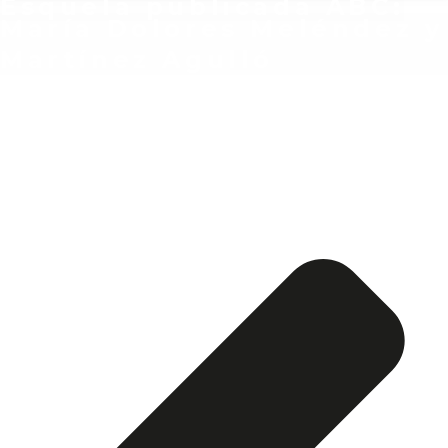
Esquela publicada ABC:
María Dolores Meléndez y
Martínez Agulló